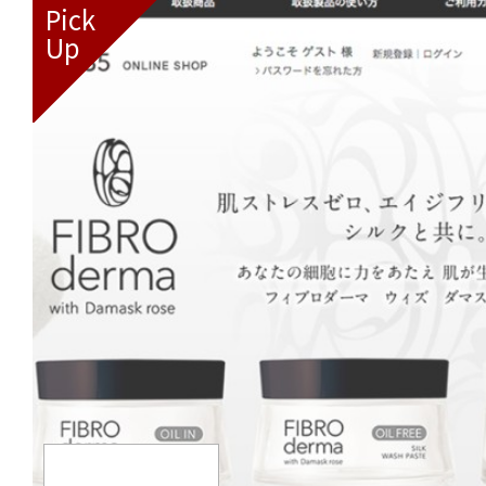
Pick
Up