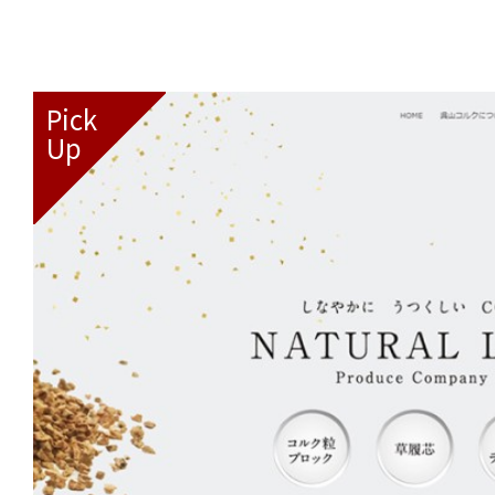
Pick
Up