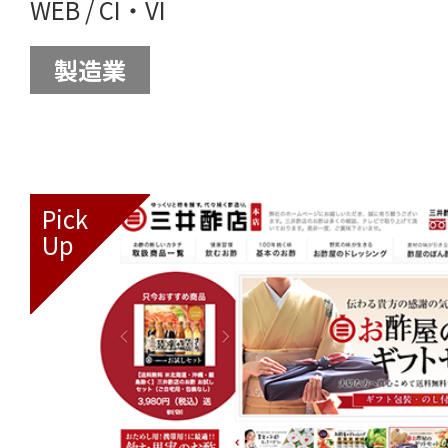
WEB
/
CI・VI
製造業
Pick
Up